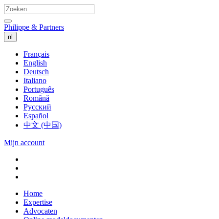
Philippe & Partners
nl
Français
English
Deutsch
Italiano
Português
Română
Русский
Español
中文 (中国)
Mijn account
Home
Expertise
Advocaten