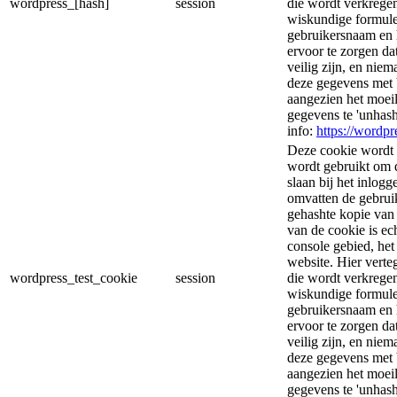
wordpress_[hash]
session
die wordt verkregen
wiskundige formule
gebruikersnaam en 
ervoor te zorgen d
veilig zijn, en nie
deze gegevens met 
aangezien het moeil
gegevens te 'unhas
info:
https://wordpr
Deze cookie wordt 
wordt gebruikt om d
slaan bij het inlog
omvatten de gebrui
gehashte kopie van
van de cookie is ec
console gebied, he
website. Hier vert
wordpress_test_cookie
session
die wordt verkregen
wiskundige formule
gebruikersnaam en 
ervoor te zorgen d
veilig zijn, en nie
deze gegevens met 
aangezien het moeil
gegevens te 'unhas