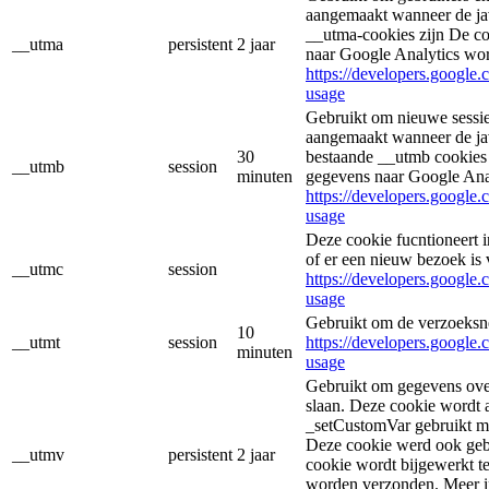
aangemaakt wanneer de jav
__utma-cookies zijn De co
__utma
persistent
2 jaar
naar Google Analytics wo
https://developers.google.
usage
Gebruikt om nieuwe sessie
aangemaakt wanneer de jav
30
bestaande __utmb cookies 
__utmb
session
minuten
gegevens naar Google Ana
https://developers.google.
usage
Deze cookie fucntioneert
of er een nieuw bezoek is 
__utmc
session
https://developers.google.
usage
Gebruikt om de verzoeksne
10
__utmt
session
https://developers.google.
minuten
usage
Gebruikt om gegevens over
slaan. Deze cookie wordt
_setCustomVar gebruikt me
Deze cookie werd ook geb
__utmv
persistent
2 jaar
cookie wordt bijgewerkt t
worden verzonden. Meer i