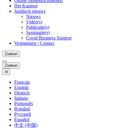
Online modeldocumenten
Het Kantoor
Juridisch nieuws
Nieuws
Vidéo(s)
Publicatie(s)
Seminarie(s)
Covid Business Support
Vestigingen / Contact
Zoeken
Zoeken
nl
Français
English
Deutsch
Italiano
Português
Română
Русский
Español
中文 (中国)