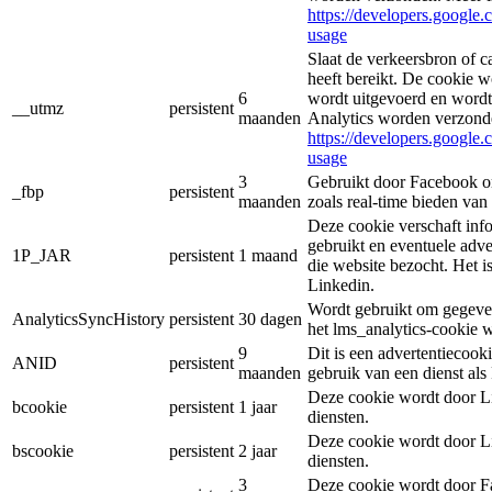
https://developers.google.
usage
Slaat de verkeersbron of c
heeft bereikt. De cookie 
6
wordt uitgevoerd en wordt
__utmz
persistent
maanden
Analytics worden verzond
https://developers.google.
usage
3
Gebruikt door Facebook om
_fbp
persistent
maanden
zoals real-time bieden van
Deze cookie verschaft inf
gebruikt en eventuele adve
1P_JAR
persistent
1 maand
die website bezocht. Het 
Linkedin.
Wordt gebruikt om gegeven
AnalyticsSyncHistory
persistent
30 dagen
het lms_analytics-cookie 
9
Dit is een advertentiecook
ANID
persistent
maanden
gebruik van een dienst al
Deze cookie wordt door Li
bcookie
persistent
1 jaar
diensten.
Deze cookie wordt door Li
bscookie
persistent
2 jaar
diensten.
3
Deze cookie wordt door Fa