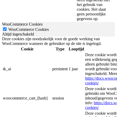
het gebruik van
cookies. Het slaat
geen persoonlijke
gegevens op.
WooCommerce Cookies
WooCommerce Cookies
Altijd ingeschakeld
Deze cookies zijn noodzakelijk voor de goede werking van
WooCommerce wanneer de gebruiker op de site is ingelogd.
Cookie
Type
Looptijd
Deze cookie wordt
een willekeurig ge
alleen gebruikt bin
tk_ai
persistent
1 jaar
wordt gebruikt voor
ingeschakeld. Meer
https://docs.woo
cookies/
Deze cookie wordt
gebruikt om WooCo
woocommerce_cart_[hash]
session
inhoud/gegevens v
info:
https://docs
cookies/
Deze cookie wordt