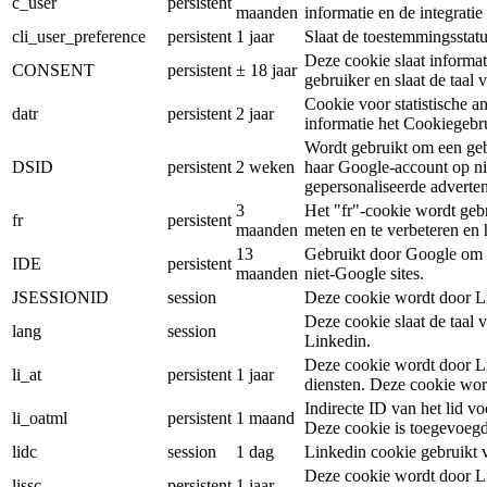
c_user
persistent
maanden
informatie en de integrati
cli_user_preference
persistent
1 jaar
Slaat de toestemmingsstatu
Deze cookie slaat informa
CONSENT
persistent
± 18 jaar
gebruiker en slaat de taal 
Cookie voor statistische a
datr
persistent
2 jaar
informatie het Cookiegebr
Wordt gebruikt om een gebru
DSID
persistent
2 weken
haar Google-account op ni
gepersonaliseerde advertent
3
Het "fr"-cookie wordt gebr
fr
persistent
maanden
meten en te verbeteren en 
13
Gebruikt door Google om G
IDE
persistent
maanden
niet-Google sites.
JSESSIONID
session
Deze cookie wordt door Li
Deze cookie slaat de taal
lang
session
Linkedin.
Deze cookie wordt door Li
li_at
persistent
1 jaar
diensten. Deze cookie wor
Indirecte ID van het lid vo
li_oatml
persistent
1 maand
Deze cookie is toegevoegd
lidc
session
1 dag
Linkedin cookie gebruikt 
Deze cookie wordt door Li
lissc
persistent
1 jaar