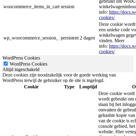
gebruikt om WooCo
woocommerce_items_in_cart
session
winkelwageninhoud
info:
https://docs
cookies/
Deze cookie wordt
een unieke code voo
winkelwagen gegeve
wp_woocommerce_session_
persistent
2 dagen
vinden. Meer
info:
https://docs
cookies/
WordPress Cookies
WordPress Cookies
Altijd ingeschakeld
Deze cookies zijn noodzakelijk voor de goede werking van
WordPress terwijl de gebruiker op de site is ingelogd.
Cookie
Type
Looptijd
O
Deze cookie wordt 
wordt gebruikt om d
slaan bij het inlog
omvatten de gebrui
gehashte kopie van
van de cookie is ec
console gebied, he
website. Hier vert