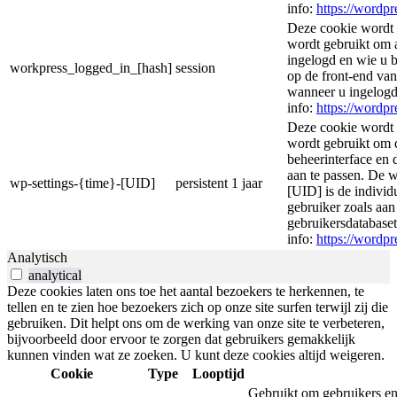
info:
https://wordpr
Deze cookie wordt 
wordt gebruikt om 
ingelogd en wie u 
workpress_logged_in_[hash]
session
op de front-end va
wanneer u ingelogd
info:
https://wordpr
Deze cookie wordt 
wordt gebruikt om
beheerinterface en 
aan te passen. De 
wp-settings-{time}-[UID]
persistent
1 jaar
[UID] is de individ
gebruiker zoals aa
gebruikersdatabase
info:
https://wordpr
Analytisch
analytical
Deze cookies laten ons toe het aantal bezoekers te herkennen, te
tellen en te zien hoe bezoekers zich op onze site surfen terwijl zij die
gebruiken. Dit helpt ons om de werking van onze site te verbeteren,
bijvoorbeeld door ervoor te zorgen dat gebruikers gemakkelijk
kunnen vinden wat ze zoeken. U kunt deze cookies altijd weigeren.
Cookie
Type
Looptijd
Gebruikt om gebruikers en