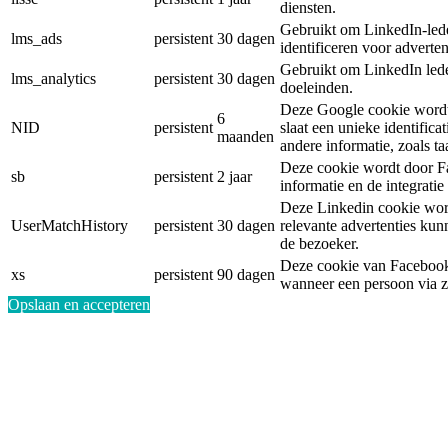
diensten.
Gebruikt om LinkedIn-led
lms_ads
persistent
30 dagen
identificeren voor adverte
Gebruikt om LinkedIn leden
lms_analytics
persistent
30 dagen
doeleinden.
Deze Google cookie wordt 
6
NID
persistent
slaat een unieke identifica
maanden
andere informatie, zoals taa
Deze cookie wordt door Fa
sb
persistent
2 jaar
informatie en de integrati
Deze Linkedin cookie word
UserMatchHistory
persistent
30 dagen
relevante advertenties ku
de bezoeker.
Deze cookie van Facebook 
xs
persistent
90 dagen
wanneer een persoon via z
Opslaan en accepteren