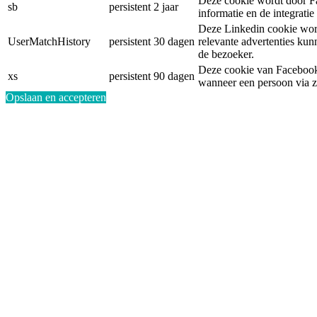
Deze cookie wordt door Fa
sb
persistent
2 jaar
informatie en de integrati
Deze Linkedin cookie word
UserMatchHistory
persistent
30 dagen
relevante advertenties ku
de bezoeker.
Deze cookie van Facebook 
xs
persistent
90 dagen
wanneer een persoon via z
Opslaan en accepteren