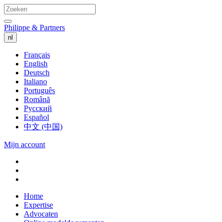
Philippe & Partners
nl
Français
English
Deutsch
Italiano
Português
Română
Русский
Español
中文 (中国)
Mijn account
Home
Expertise
Advocaten