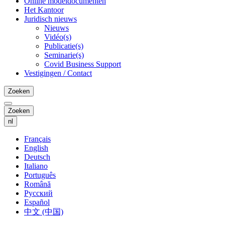
Online modeldocumenten
Het Kantoor
Juridisch nieuws
Nieuws
Vidéo(s)
Publicatie(s)
Seminarie(s)
Covid Business Support
Vestigingen / Contact
Zoeken
Zoeken
nl
Français
English
Deutsch
Italiano
Português
Română
Русский
Español
中文 (中国)