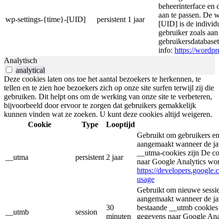
beheerinterface en 
aan te passen. De 
wp-settings-{time}-[UID]
persistent
1 jaar
[UID] is de individ
gebruiker zoals aa
gebruikersdatabase
info:
https://wordpr
Analytisch
analytical
Deze cookies laten ons toe het aantal bezoekers te herkennen, te
tellen en te zien hoe bezoekers zich op onze site surfen terwijl zij die
gebruiken. Dit helpt ons om de werking van onze site te verbeteren,
bijvoorbeeld door ervoor te zorgen dat gebruikers gemakkelijk
kunnen vinden wat ze zoeken. U kunt deze cookies altijd weigeren.
Cookie
Type
Looptijd
Gebruikt om gebruikers en
aangemaakt wanneer de jav
__utma-cookies zijn De co
__utma
persistent
2 jaar
naar Google Analytics wo
https://developers.google.
usage
Gebruikt om nieuwe sessie
aangemaakt wanneer de jav
30
bestaande __utmb cookies 
__utmb
session
minuten
gegevens naar Google Ana