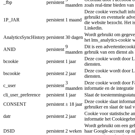
_fbp
persistent
maanden
zoals real-time bieden van
Deze cookie verschaft inf
gebruikt en eventuele adve
1P_JAR
persistent
1 maand
die website bezocht. Het 
Linkedin.
Wordt gebruikt om gegeven
AnalyticsSyncHistory
persistent
30 dagen
het lms_analytics-cookie 
9
Dit is een advertentiecook
ANID
persistent
maanden
gebruik van een dienst al
Deze cookie wordt door Li
bcookie
persistent
1 jaar
diensten.
Deze cookie wordt door Li
bscookie
persistent
2 jaar
diensten.
3
Deze cookie wordt door Fa
c_user
persistent
maanden
informatie en de integrati
cli_user_preference
persistent
1 jaar
Slaat de toestemmingsstatu
Deze cookie slaat informa
CONSENT
persistent
± 18 jaar
gebruiker en slaat de taal 
Cookie voor statistische a
datr
persistent
2 jaar
informatie het Cookiegebr
Wordt gebruikt om een gebru
DSID
persistent
2 weken
haar Google-account op ni