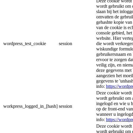
Deze cookie wordt 
wordt gebruikt om d
slaan bij het inlog
omvatten de gebrui
gehashte kopie van
van de cookie is ec
console gebied, he
website. Hier vert
wordpress_test_cookie
session
die wordt verkregen
wiskundige formule
gebruikersnaam en 
ervoor te zorgen d
veilig zijn, en nie
deze gegevens met 
aangezien het moeil
gegevens te 'unhas
info:
https://wordpr
Deze cookie wordt 
wordt gebruikt om 
ingelogd en wie u 
workpress_logged_in_[hash]
session
op de front-end va
wanneer u ingelogd
info:
https://wordpr
Deze cookie wordt 
wordt gebruikt om