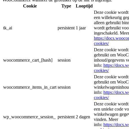
Cookie
Type
Looptijd
Deze cookie wordt
een willekeurig ge
alleen gebruikt bin
tk_ai
persistent
1 jaar
wordt gebruikt voor
ingeschakeld. Meer
https://docs.woo
cookies/
Deze cookie wordt
gebruikt om WooCo
woocommerce_cart_[hash]
session
inhoud/gegevens v
info:
https://docs
cookies/
Deze cookie wordt
gebruikt om WooCo
woocommerce_items_in_cart
session
winkelwageninhoud
info:
https://docs
cookies/
Deze cookie wordt
een unieke code voo
winkelwagen gegeve
wp_woocommerce_session_
persistent
2 dagen
vinden. Meer
info:
https://docs