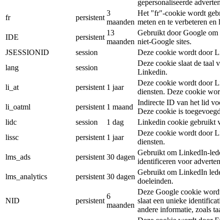
gepersonaliseerde advertent
3
Het "fr"-cookie wordt gebr
fr
persistent
maanden
meten en te verbeteren en 
13
Gebruikt door Google om G
IDE
persistent
maanden
niet-Google sites.
JSESSIONID
session
Deze cookie wordt door Li
Deze cookie slaat de taal
lang
session
Linkedin.
Deze cookie wordt door Li
li_at
persistent
1 jaar
diensten. Deze cookie wor
Indirecte ID van het lid vo
li_oatml
persistent
1 maand
Deze cookie is toegevoegd
lidc
session
1 dag
Linkedin cookie gebruikt 
Deze cookie wordt door Li
lissc
persistent
1 jaar
diensten.
Gebruikt om LinkedIn-led
lms_ads
persistent
30 dagen
identificeren voor adverte
Gebruikt om LinkedIn leden
lms_analytics
persistent
30 dagen
doeleinden.
Deze Google cookie wordt 
6
NID
persistent
slaat een unieke identifica
maanden
andere informatie, zoals taa