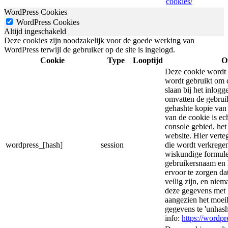
cookies/
WordPress Cookies
WordPress Cookies
Altijd ingeschakeld
Deze cookies zijn noodzakelijk voor de goede werking van
WordPress terwijl de gebruiker op de site is ingelogd.
Cookie
Type
Looptijd
O
Deze cookie wordt 
wordt gebruikt om d
slaan bij het inlog
omvatten de gebrui
gehashte kopie van
van de cookie is ec
console gebied, he
website. Hier vert
wordpress_[hash]
session
die wordt verkregen
wiskundige formule
gebruikersnaam en 
ervoor te zorgen d
veilig zijn, en nie
deze gegevens met 
aangezien het moeil
gegevens te 'unhas
info:
https://wordpr