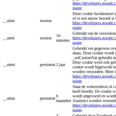
https://developers.google.
usage
Deze cookie fucntioneert
of er een nieuw bezoek is 
__utmc
session
https://developers.google.
usage
Gebruikt om de verzoeksne
10
__utmt
session
https://developers.google.
minuten
usage
Gebruikt om gegevens over
slaan. Deze cookie wordt
_setCustomVar gebruikt me
Deze cookie werd ook geb
__utmv
persistent
2 jaar
cookie wordt bijgewerkt t
worden verzonden. Meer i
https://developers.google.
usage
Slaat de verkeersbron of c
heeft bereikt. De cookie 
6
wordt uitgevoerd en wordt
__utmz
persistent
maanden
Analytics worden verzond
https://developers.google.
usage
3
Gebruikt door Facebook om