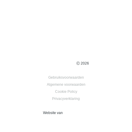
prolongation d'un an du délai de prescription s'il
demande à son avocat d'adresser la mise en
demeure.”
Ⓒ 2026
Gebruiksvoorwaarden
Algemene voorwaarden
Cookie Policy
Privacyverklaring
Website van