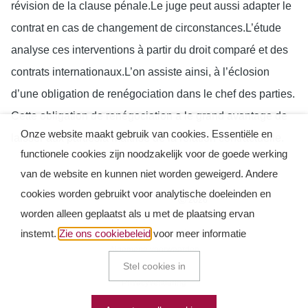
révision de la clause pénale.Le juge peut aussi adapter le
contrat en cas de changement de circonstances.L’étude
analyse ces interventions à partir du droit comparé et des
contrats internationaux.L’on assiste ainsi, à l’éclosion
d’une obligation de renégociation dans le chef des parties.
Cette obligation de renégociation a le grand avantage de
Onze website maakt gebruik van cookies. Essentiële en
laisser aux partiesla maîtrise de la relation contractuelle.
functionele cookies zijn noodzakelijk voor de goede werking
van de website en kunnen niet worden geweigerd. Andere
cookies worden gebruikt voor analytische doeleinden en
Ⓒ 2026
worden alleen geplaatst als u met de plaatsing ervan
instemt.
Zie ons cookiebeleid
Gebruiksvoorwaarden
voor meer informatie
Algemene voorwaarden
Stel cookies in
Cookie Policy
Privacyverklaring