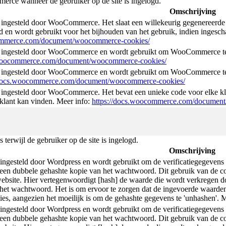
rce wanneer de gebruiker op de site is ingelogd.
Omschrijving
ingesteld door WooCommerce. Het slaat een willekeurig gegenereerde 
d en wordt gebruikt voor het bijhouden van het gebruik, indien ingesch
commerce.com/document/woocommerce-cookies/
 ingesteld door WooCommerce en wordt gebruikt om WooCommerce te 
.woocommerce.com/document/woocommerce-cookies/
 ingesteld door WooCommerce en wordt gebruikt om WooCommerce te
/docs.woocommerce.com/document/woocommerce-cookies/
ingesteld door WooCommerce. Het bevat een unieke code voor elke kla
 klant kan vinden. Meer info:
https://docs.woocommerce.com/documen
erwijl de gebruiker op de site is ingelogd.
Omschrijving
ngesteld door Wordpress en wordt gebruikt om de verificatiegegevens o
en dubbele gehashte kopie van het wachtwoord. Dit gebruik van de coo
ebsite. Hier vertegenwoordigt [hash] de waarde die wordt verkregen do
het wachtwoord. Het is om ervoor te zorgen dat de ingevoerde waarden 
es, aangezien het moeilijk is om de gehashte gegevens te 'unhashen'. 
ngesteld door Wordpress en wordt gebruikt om de verificatiegegevens o
en dubbele gehashte kopie van het wachtwoord. Dit gebruik van de coo