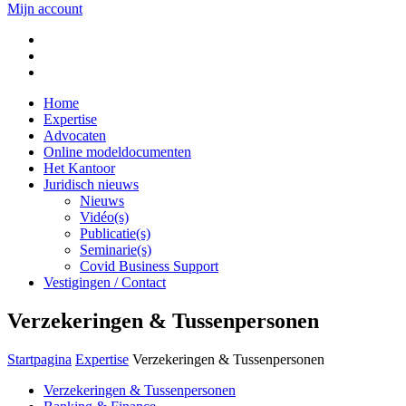
Mijn account
Home
Expertise
Advocaten
Online modeldocumenten
Het Kantoor
Juridisch nieuws
Nieuws
Vidéo(s)
Publicatie(s)
Seminarie(s)
Covid Business Support
Vestigingen / Contact
Verzekeringen & Tussenpersonen
Startpagina
Expertise
Verzekeringen & Tussenpersonen
Verzekeringen & Tussenpersonen