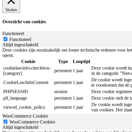
Sluiten
Overzicht van cookies
Functioneel
Functioneel
Altijd ingeschakeld
Deze cookies zijn noodzakelijk om louter technische redenen voor het
opent.
Cookie
Type
Looptijd
cookielawinfo-checkbox-
Deze cookie wordt in
persistent
1 jaar
[category]
in de categorie "Niet
De cookie wordt inge
CookieLawInfoConsent
persistent
1 jaar
te voorkomen dat de 
PHPSESSID
session
Deze cookie registreer
pll_language
persistent
1 jaar
Deze cookie stelt de t
De cookie wordt inges
viewed_cookie_policy
persistent
1 jaar
van cookies. Het slaa
WooCommerce Cookies
WooCommerce Cookies
Altijd ingeschakeld