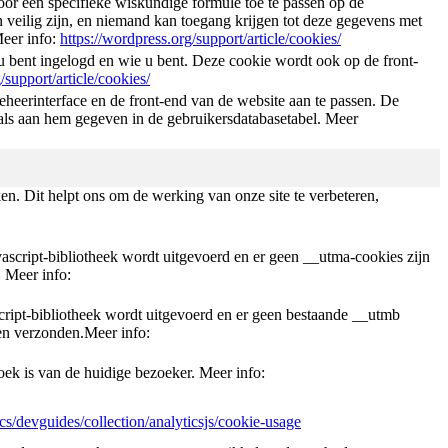
or een specifieke wiskundige formule toe te passen op de
veilig zijn, en niemand kan toegang krijgen tot deze gegevens met
Meer info:
https://wordpress.org/support/article/cookies/
 bent ingelogd en wie u bent. Deze cookie wordt ook op de front-
/support/article/cookies/
eerinterface en de front-end van de website aan te passen. De
als aan hem gegeven in de gebruikersdatabasetabel. Meer
iken. Dit helpt ons om de werking van onze site te verbeteren,
script-bibliotheek wordt uitgevoerd en er geen __utma-cookies zijn
 Meer info:
ript-bibliotheek wordt uitgevoerd en er geen bestaande __utmb
en verzonden.Meer info:
ek is van de huidige bezoeker. Meer info:
cs/devguides/collection/analyticsjs/cookie-usage