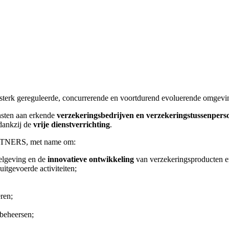
n sterk gereguleerde, concurrerende en voortdurend evoluerende omgevi
ensten aan erkende
verzekeringsbedrijven en verzekeringstussenpers
dankzij de
vrije dienstverrichting
.
PARTNERS, met name om:
gelgeving en de
innovatieve ontwikkeling
van verzekeringsproducten en
uitgevoerde activiteiten;
ren;
 beheersen;