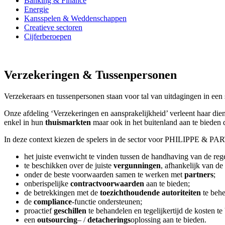
Banking & Finance
Energie
Kansspelen & Weddenschappen
Creatieve sectoren
Cijferberoepen
Verzekeringen & Tussenpersonen
Verzekeraars en tussenpersonen staan voor tal van uitdagingen in ee
Onze afdeling ‘Verzekeringen en aansprakelijkheid’ verleent haar di
enkel in hun
thuismarkten
maar ook in het buitenland aan te bieden 
In deze context kiezen de spelers in de sector voor PHILIPPE & 
het juiste evenwicht te vinden tussen de handhaving van de re
te beschikken over de juiste
vergunningen
, afhankelijk van de 
onder de beste voorwaarden samen te werken met
partners
;
onberispelijke
contractvoorwaarden
aan te bieden;
de betrekkingen met de
toezichthoudende autoriteiten
te behe
de
compliance
-functie ondersteunen;
proactief
geschillen
te behandelen en tegelijkertijd de kosten te
een
outsourcing
– /
detacherings
oplossing aan te bieden.