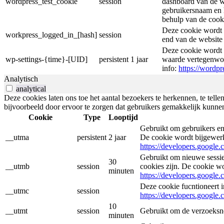
wordpress_test_cookie
session
dashboard van de w
gebruikersnaam en 
behulp van de cooki
Deze cookie wordt 
workpress_logged_in_[hash]
session
end van de website
Deze cookie wordt 
wp-settings-{time}-[UID]
persistent
1 jaar
waarde vertegenwoo
info:
https://wordpr
Analytisch
analytical
Deze cookies laten ons toe het aantal bezoekers te herkennen, te tellen
bijvoorbeeld door ervoor te zorgen dat gebruikers gemakkelijk kunne
Cookie
Type
Looptijd
Gebruikt om gebruikers en
__utma
persistent
2 jaar
De cookie wordt bijgewer
https://developers.google.
Gebruikt om nieuwe sessie
30
__utmb
session
cookies zijn. De cookie w
minuten
https://developers.google.
Deze cookie fucntioneert 
__utmc
session
https://developers.google.
10
__utmt
session
Gebruikt om de verzoeksne
minuten