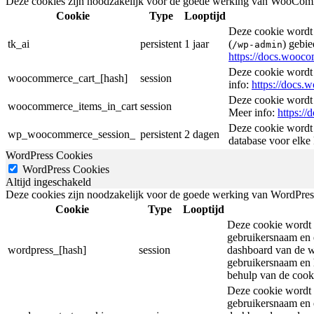
Deze cookies zijn noodzakelijk voor de goede werking van WooComme
Cookie
Type
Looptijd
Deze cookie wordt 
tk_ai
persistent
1 jaar
(
) gebie
/wp-admin
https://docs.woo
Deze cookie wordt
woocommerce_cart_[hash]
session
info:
https://docs
Deze cookie wordt
woocommerce_items_in_cart
session
Meer info:
https:/
Deze cookie wordt 
wp_woocommerce_session_
persistent
2 dagen
database voor elke
WordPress Cookies
WordPress Cookies
Altijd ingeschakeld
Deze cookies zijn noodzakelijk voor de goede werking van WordPress t
Cookie
Type
Looptijd
Deze cookie wordt i
gebruikersnaam en e
wordpress_[hash]
session
dashboard van de w
gebruikersnaam en 
behulp van de cooki
Deze cookie wordt i
gebruikersnaam en e