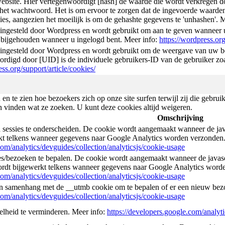
ebsite. Hier vertegenwoordigt [hash] de waarde die wordt verkregen do
het wachtwoord. Het is om ervoor te zorgen dat de ingevoerde waarden 
es, aangezien het moeilijk is om de gehashte gegevens te 'unhashen'. 
ingesteld door Wordpress en wordt gebruikt om aan te geven wanneer u
 bijgehouden wanneer u ingelogd bent. Meer info:
https://wordpress.org
ingesteld door Wordpress en wordt gebruikt om de weergave van uw beh
rdigd door [UID] is de individuele gebruikers-ID van de gebruiker zo
ess.org/support/article/cookies/
 en te zien hoe bezoekers zich op onze site surfen terwijl zij die gebru
n vinden wat ze zoeken. U kunt deze cookies altijd weigeren.
Omschrijving
 sessies te onderscheiden. De cookie wordt aangemaakt wanneer de java
kt telkens wanneer gegevens naar Google Analytics worden verzonden.
com/analytics/devguides/collection/analyticsjs/cookie-usage
s/bezoeken te bepalen. De cookie wordt aangemaakt wanneer de javasc
ordt bijgewerkt telkens wanneer gegevens naar Google Analytics word
com/analytics/devguides/collection/analyticsjs/cookie-usage
in samenhang met de __utmb cookie om te bepalen of er een nieuw bezo
com/analytics/devguides/collection/analyticsjs/cookie-usage
lheid te verminderen. Meer info:
https://developers.google.com/analyti