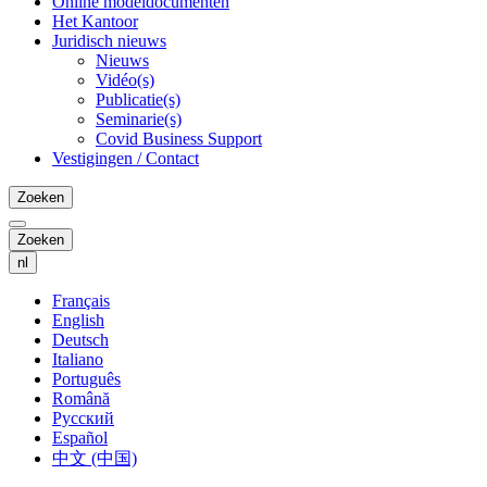
Online modeldocumenten
Het Kantoor
Juridisch nieuws
Nieuws
Vidéo(s)
Publicatie(s)
Seminarie(s)
Covid Business Support
Vestigingen / Contact
Zoeken
Zoeken
nl
Français
English
Deutsch
Italiano
Português
Română
Русский
Español
中文 (中国)