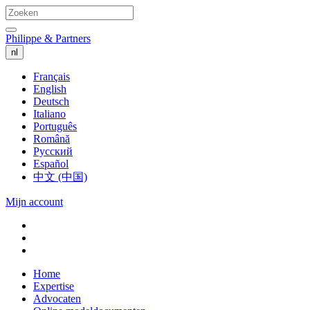
Philippe & Partners
nl
Français
English
Deutsch
Italiano
Português
Română
Русский
Español
中文 (中国)
Mijn account
Home
Expertise
Advocaten