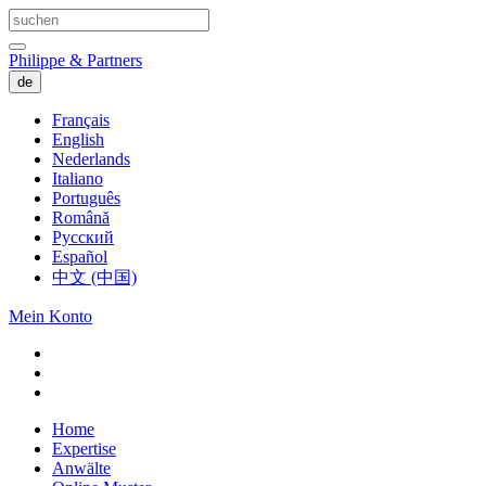
Philippe & Partners
de
Français
English
Nederlands
Italiano
Português
Română
Русский
Español
中文 (中国)
Mein Konto
Home
Expertise
Anwälte