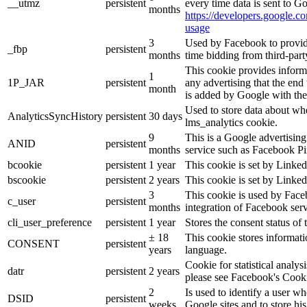
__utmz
persistent
every time data is sent to G
months
https://developers.google.co
usage
3
Used by Facebook to provide 
_fbp
persistent
months
time bidding from third-part
This cookie provides inform
1
1P_JAR
persistent
any advertising that the end 
month
is added by Google with the
Used to store data about wh
AnalyticsSyncHistory
persistent
30 days
lms_analytics cookie.
9
This is a Google advertisin
ANID
persistent
months
service such as Facebook P
bcookie
persistent
1 year
This cookie is set by Linked
bscookie
persistent
2 years
This cookie is set by Linked
3
This cookie is used by Face
c_user
persistent
months
integration of Facebook serv
cli_user_preference
persistent
1 year
Stores the consent status of 
± 18
This cookie stores informatio
CONSENT
persistent
years
language.
Cookie for statistical analy
datr
persistent
2 years
please see Facebook's Cook
2
Is used to identify a user w
DSID
persistent
weeks
Google sites and to store his