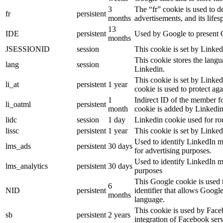
3
The “fr” cookie is used to d
fr
persistent
months
advertisements, and its lifes
13
IDE
persistent
Used by Google to present G
months
JSESSIONID
session
This cookie is set by Linked
This cookie stores the langu
lang
session
Linkedin.
This cookie is set by Linked
li_at
persistent
1 year
cookie is used to protect ag
1
Indirect ID of the member fo
li_oatml
persistent
month
cookie is added by Linkedin
lidc
session
1 day
Linkedin cookie used for ro
lissc
persistent
1 year
This cookie is set by Linked
Used to identify LinkedIn m
lms_ads
persistent
30 days
for advertising purposes.
Used to identify LinkedIn m
lms_analytics
persistent
30 days
purposes
This Google cookie is used t
6
NID
persistent
identifier that allows Googl
months
language.
This cookie is used by Face
sb
persistent
2 years
integration of Facebook serv