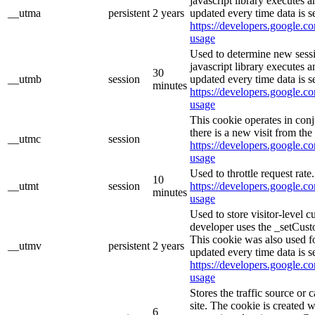
javascript library executes 
__utma
persistent
2 years
updated every time data is s
https://developers.google.co
usage
Used to determine new sessi
javascript library executes 
30
__utmb
session
updated every time data is s
minutes
https://developers.google.co
usage
This cookie operates in con
there is a new visit from the 
__utmc
session
https://developers.google.co
usage
Used to throttle request rate
10
__utmt
session
https://developers.google.co
minutes
usage
Used to store visitor-level 
developer uses the _setCust
This cookie was also used f
__utmv
persistent
2 years
updated every time data is s
https://developers.google.co
usage
Stores the traffic source or
site. The cookie is created 
6