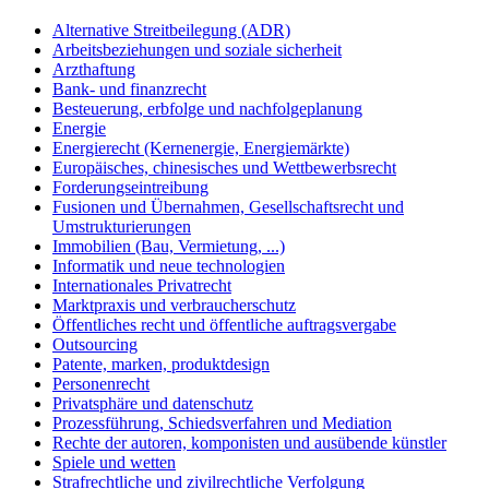
Alternative Streitbeilegung (ADR)
Arbeitsbeziehungen und soziale sicherheit
Arzthaftung
Bank- und finanzrecht
Besteuerung, erbfolge und nachfolgeplanung
Energie
Energierecht (Kernenergie, Energiemärkte)
Europäisches, chinesisches und Wettbewerbsrecht
Forderungseintreibung
Fusionen und Übernahmen, Gesellschaftsrecht und
Umstrukturierungen
Immobilien (Bau, Vermietung, ...)
Informatik und neue technologien
Internationales Privatrecht
Marktpraxis und verbraucherschutz
Öffentliches recht und öffentliche auftragsvergabe
Outsourcing
Patente, marken, produktdesign
Personenrecht
Privatsphäre und datenschutz
Prozessführung, Schiedsverfahren und Mediation
Rechte der autoren, komponisten und ausübende künstler
Spiele und wetten
Strafrechtliche und zivilrechtliche Verfolgung