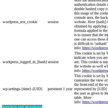
store the authenticatio
authentication details
double hashed copy o
this usage of the cooki
console area, the bac
wordpress_test_cookie
session
website. Here [hash] r
obtained by applying 
formula applied to th
is to ensure that the i
one can access these d
is difficult to ‘unhash
info:
https://wordpress
This cookie is set by 
indicate when you are
workpress_logged_in_[hash]
session
are. This cookie is ma
the website as well w
info:
https://wordpress
This cookie is set by 
customize the view of
the front-end of the w
wp-settings-{time}-[UID]
persistent
1 year
represented by [UID] i
the user as given to th
table. More
info:
https://wordpress
Speichern und akzeptieren