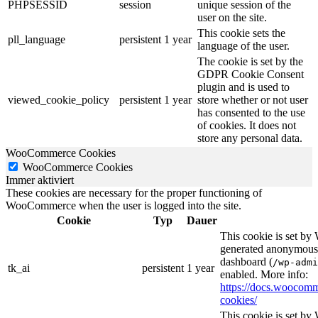
PHPSESSID
session
unique session of the
user on the site.
This cookie sets the
pll_language
persistent
1 year
language of the user.
The cookie is set by the
GDPR Cookie Consent
plugin and is used to
viewed_cookie_policy
persistent
1 year
store whether or not user
has consented to the use
of cookies. It does not
store any personal data.
WooCommerce Cookies
WooCommerce Cookies
Immer aktiviert
These cookies are necessary for the proper functioning of
WooCommerce when the user is logged into the site.
Cookie
Typ
Dauer
This cookie is set b
generated anonymous I
dashboard (
/wp-admi
tk_ai
persistent
1 year
enabled. More info:
https://docs.wooco
cookies/
This cookie is set b