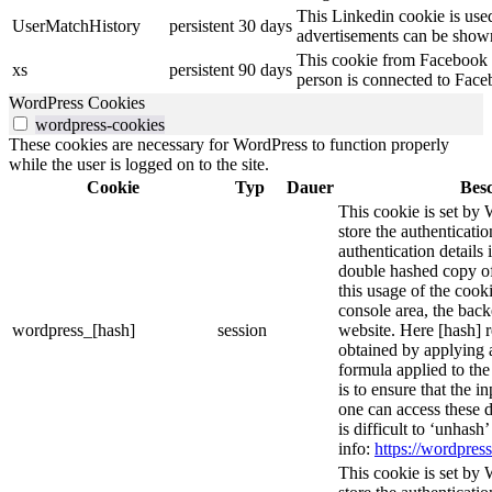
This Linkedin cookie is used 
UserMatchHistory
persistent
30 days
advertisements can be shown 
This cookie from Facebook s
xs
persistent
90 days
person is connected to Face
WordPress Cookies
wordpress-cookies
These cookies are necessary for WordPress to function properly
while the user is logged on to the site.
Cookie
Typ
Dauer
Bes
This cookie is set by 
store the authenticatio
authentication details
double hashed copy o
this usage of the cooki
console area, the bac
wordpress_[hash]
session
website. Here [hash] r
obtained by applying 
formula applied to th
is to ensure that the i
one can access these d
is difficult to ‘unhash
info:
https://wordpress
This cookie is set by 