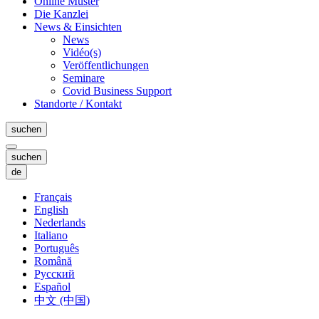
Online Muster
Die Kanzlei
News & Einsichten
News
Vidéo(s)
Veröffentlichungen
Seminare
Covid Business Support
Standorte / Kontakt
suchen
suchen
de
Français
English
Nederlands
Italiano
Português
Română
Русский
Español
中文 (中国)