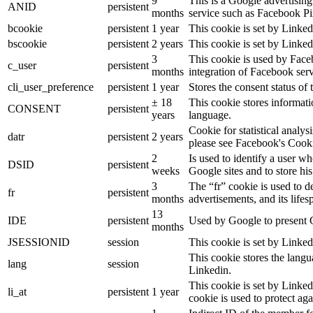
9
This is a Google advertisin
ANID
persistent
months
service such as Facebook P
bcookie
persistent
1 year
This cookie is set by Linked
bscookie
persistent
2 years
This cookie is set by Linked
3
This cookie is used by Face
c_user
persistent
months
integration of Facebook serv
cli_user_preference
persistent
1 year
Stores the consent status of 
± 18
This cookie stores informatio
CONSENT
persistent
years
language.
Cookie for statistical analy
datr
persistent
2 years
please see Facebook's Cook
2
Is used to identify a user w
DSID
persistent
weeks
Google sites and to store his
3
The “fr” cookie is used to d
fr
persistent
months
advertisements, and its lifes
13
IDE
persistent
Used by Google to present G
months
JSESSIONID
session
This cookie is set by Linked
This cookie stores the langu
lang
session
Linkedin.
This cookie is set by Linked
li_at
persistent
1 year
cookie is used to protect ag