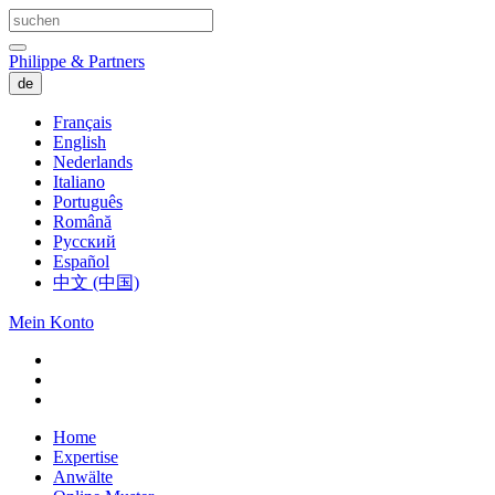
Philippe & Partners
de
Français
English
Nederlands
Italiano
Português
Română
Русский
Español
中文 (中国)
Mein Konto
Home
Expertise
Anwälte