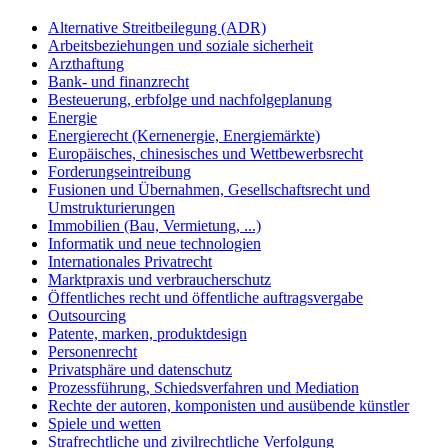
Alternative Streitbeilegung (ADR)
Arbeitsbeziehungen und soziale sicherheit
Arzthaftung
Bank- und finanzrecht
Besteuerung, erbfolge und nachfolgeplanung
Energie
Energierecht (Kernenergie, Energiemärkte)
Europäisches, chinesisches und Wettbewerbsrecht
Forderungseintreibung
Fusionen und Übernahmen, Gesellschaftsrecht und
Umstrukturierungen
Immobilien (Bau, Vermietung, ...)
Informatik und neue technologien
Internationales Privatrecht
Marktpraxis und verbraucherschutz
Öffentliches recht und öffentliche auftragsvergabe
Outsourcing
Patente, marken, produktdesign
Personenrecht
Privatsphäre und datenschutz
Prozessführung, Schiedsverfahren und Mediation
Rechte der autoren, komponisten und ausübende künstler
Spiele und wetten
Strafrechtliche und zivilrechtliche Verfolgung