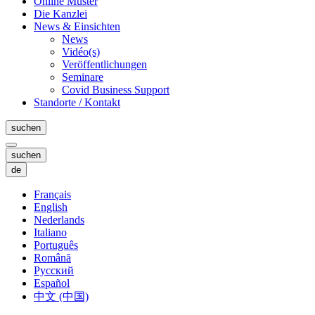
Online Muster
Die Kanzlei
News & Einsichten
News
Vidéo(s)
Veröffentlichungen
Seminare
Covid Business Support
Standorte / Kontakt
suchen
suchen
de
Français
English
Nederlands
Italiano
Português
Română
Русский
Español
中文 (中国)