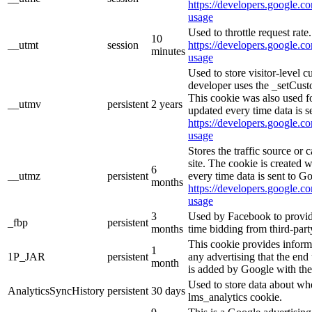
https://developers.google.co
usage
Used to throttle request rate
10
__utmt
session
https://developers.google.co
minutes
usage
Used to store visitor-level 
developer uses the _setCust
This cookie was also used f
__utmv
persistent
2 years
updated every time data is s
https://developers.google.co
usage
Stores the traffic source or
site. The cookie is created 
6
__utmz
persistent
every time data is sent to G
months
https://developers.google.co
usage
3
Used by Facebook to provide 
_fbp
persistent
months
time bidding from third-part
This cookie provides inform
1
1P_JAR
persistent
any advertising that the end 
month
is added by Google with the
Used to store data about wh
AnalyticsSyncHistory
persistent
30 days
lms_analytics cookie.