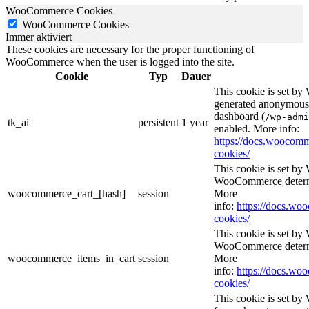
WooCommerce Cookies
WooCommerce Cookies
Immer aktiviert
These cookies are necessary for the proper functioning of
WooCommerce when the user is logged into the site.
Cookie
Typ
Dauer
This cookie is set b
generated anonymous I
dashboard (
/wp-admi
tk_ai
persistent
1 year
enabled. More info:
https://docs.wooco
cookies/
This cookie is set b
WooCommerce determi
woocommerce_cart_[hash]
session
More
info:
https://docs.w
cookies/
This cookie is set b
WooCommerce determi
woocommerce_items_in_cart
session
More
info:
https://docs.w
cookies/
This cookie is set b