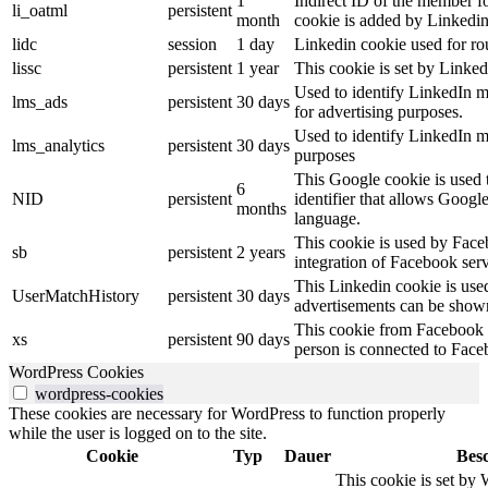
1
Indirect ID of the member fo
li_oatml
persistent
month
cookie is added by Linkedin
lidc
session
1 day
Linkedin cookie used for ro
lissc
persistent
1 year
This cookie is set by Linked
Used to identify LinkedIn m
lms_ads
persistent
30 days
for advertising purposes.
Used to identify LinkedIn m
lms_analytics
persistent
30 days
purposes
This Google cookie is used t
6
NID
persistent
identifier that allows Googl
months
language.
This cookie is used by Face
sb
persistent
2 years
integration of Facebook serv
This Linkedin cookie is used 
UserMatchHistory
persistent
30 days
advertisements can be shown 
This cookie from Facebook s
xs
persistent
90 days
person is connected to Face
WordPress Cookies
wordpress-cookies
These cookies are necessary for WordPress to function properly
while the user is logged on to the site.
Cookie
Typ
Dauer
Bes
This cookie is set by 