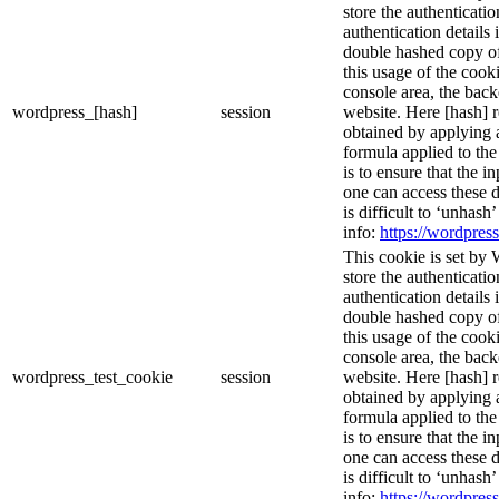
store the authenticatio
authentication details
double hashed copy o
this usage of the cooki
console area, the bac
wordpress_[hash]
session
website. Here [hash] r
obtained by applying 
formula applied to th
is to ensure that the i
one can access these d
is difficult to ‘unhash
info:
https://wordpress
This cookie is set by 
store the authenticatio
authentication details
double hashed copy o
this usage of the cooki
console area, the bac
wordpress_test_cookie
session
website. Here [hash] r
obtained by applying 
formula applied to th
is to ensure that the i
one can access these d
is difficult to ‘unhash
info:
https://wordpress