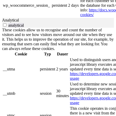
for each customer so t
wp_woocommerce_session_
persistent
2 days
the database for eac
info:
https://docs.w
cookies/
Analytical
analytical
These cookies allow us to recognise and count the number of
visitors and to see how visitors move around our site when they use
it. This helps us to improve the operation of our site, for example, by
ensuring that users can easily find what they are looking for. You
can always refuse these cookies.
Cookie
Typ
Dauer
Used to distinguish users an
javascript library executes 
__utma
persistent
2 years
updated every time data is s
https://developers.google.co
usage
Used to determine new sessi
javascript library executes 
30
__utmb
session
updated every time data is s
minutes
https://developers.google.co
usage
This cookie operates in con
there is a new visit from the 
__utmc
session