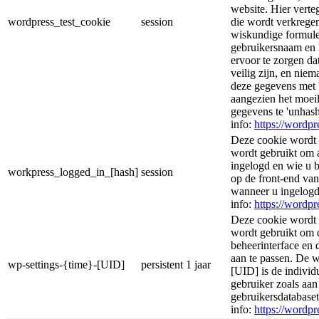
website. Hier vert
wordpress_test_cookie
session
die wordt verkregen
wiskundige formule
gebruikersnaam en 
ervoor te zorgen d
veilig zijn, en nie
deze gegevens met 
aangezien het moeil
gegevens te 'unhas
info:
https://wordpr
Deze cookie wordt 
wordt gebruikt om 
ingelogd en wie u 
workpress_logged_in_[hash]
session
op de front-end va
wanneer u ingelogd
info:
https://wordpr
Deze cookie wordt 
wordt gebruikt om
beheerinterface en 
aan te passen. De 
wp-settings-{time}-[UID]
persistent
1 jaar
[UID] is de individ
gebruiker zoals aa
gebruikersdatabase
info:
https://wordpr