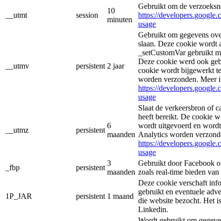
Gebruikt om de verzoeksne
10
__utmt
session
https://developers.google.
minuten
usage
Gebruikt om gegevens over
slaan. Deze cookie wordt
_setCustomVar gebruikt me
Deze cookie werd ook geb
__utmv
persistent
2 jaar
cookie wordt bijgewerkt t
worden verzonden. Meer i
https://developers.google.
usage
Slaat de verkeersbron of c
heeft bereikt. De cookie 
6
wordt uitgevoerd en wordt
__utmz
persistent
maanden
Analytics worden verzond
https://developers.google.
usage
3
Gebruikt door Facebook om
_fbp
persistent
maanden
zoals real-time bieden van
Deze cookie verschaft inf
gebruikt en eventuele adve
1P_JAR
persistent
1 maand
die website bezocht. Het 
Linkedin.
Wordt gebruikt om gegeven