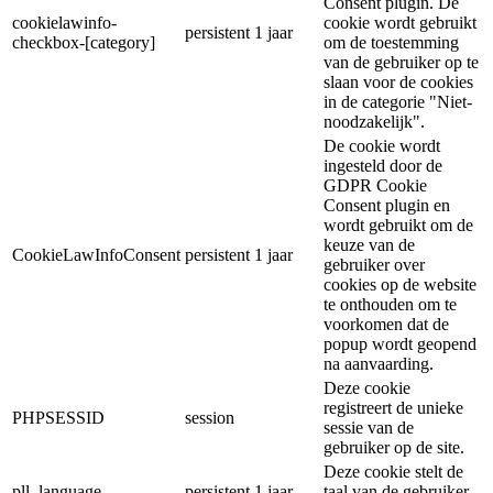
Consent plugin. De
cookielawinfo-
cookie wordt gebruikt
persistent
1 jaar
checkbox-[category]
om de toestemming
van de gebruiker op te
slaan voor de cookies
in de categorie "Niet-
noodzakelijk".
De cookie wordt
ingesteld door de
GDPR Cookie
Consent plugin en
wordt gebruikt om de
keuze van de
CookieLawInfoConsent
persistent
1 jaar
gebruiker over
cookies op de website
te onthouden om te
voorkomen dat de
popup wordt geopend
na aanvaarding.
Deze cookie
registreert de unieke
PHPSESSID
session
sessie van de
gebruiker op de site.
Deze cookie stelt de
pll_language
persistent
1 jaar
taal van de gebruiker