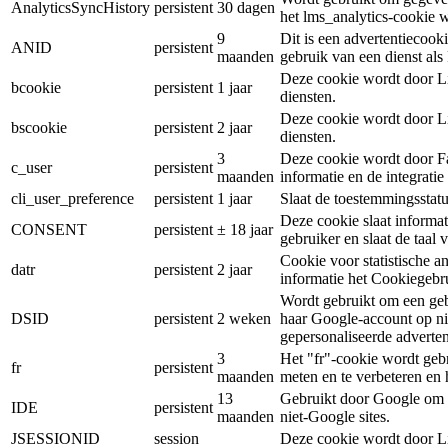
AnalyticsSyncHistory
persistent
30 dagen
het lms_analytics-cookie 
9
Dit is een advertentiecook
ANID
persistent
maanden
gebruik van een dienst al
Deze cookie wordt door Li
bcookie
persistent
1 jaar
diensten.
Deze cookie wordt door Li
bscookie
persistent
2 jaar
diensten.
3
Deze cookie wordt door Fa
c_user
persistent
maanden
informatie en de integrati
cli_user_preference
persistent
1 jaar
Slaat de toestemmingsstatu
Deze cookie slaat informa
CONSENT
persistent
± 18 jaar
gebruiker en slaat de taal 
Cookie voor statistische a
datr
persistent
2 jaar
informatie het Cookiegebr
Wordt gebruikt om een gebru
DSID
persistent
2 weken
haar Google-account op ni
gepersonaliseerde advertent
3
Het "fr"-cookie wordt gebr
fr
persistent
maanden
meten en te verbeteren en 
13
Gebruikt door Google om G
IDE
persistent
maanden
niet-Google sites.
JSESSIONID
session
Deze cookie wordt door Li