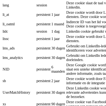
Deze cookie slaat de taal
lang
session
Linkedin.
Deze cookie wordt door Li
li_at
persistent
1 jaar
diensten. Deze cookie wor
Indirecte ID van het lid vo
li_oatml
persistent
1 maand
Deze cookie is toegevoegd
lidc
session
1 dag
Linkedin cookie gebruikt 
Deze cookie wordt door Li
lissc
persistent
1 jaar
diensten.
Gebruikt om LinkedIn-led
lms_ads
persistent
30 dagen
identificeren voor adverte
Gebruikt om LinkedIn leden
lms_analytics
persistent
30 dagen
doeleinden.
Deze Google cookie wordt 
6
NID
persistent
slaat een unieke identifica
maanden
andere informatie, zoals taa
Deze cookie wordt door Fa
sb
persistent
2 jaar
informatie en de integrati
Deze Linkedin cookie word
UserMatchHistory
persistent
30 dagen
relevante advertenties ku
de bezoeker.
Deze cookie van Facebook 
xs
persistent
90 dagen