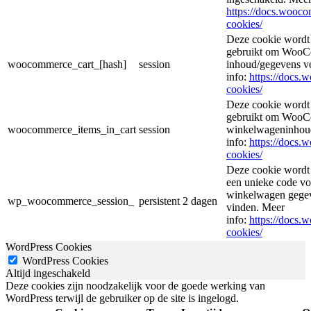
https://docs.woo
cookies/
Deze cookie wordt
gebruikt om WooCo
woocommerce_cart_[hash]
session
inhoud/gegevens v
info:
https://docs
cookies/
Deze cookie wordt
gebruikt om WooCo
woocommerce_items_in_cart
session
winkelwageninhoud
info:
https://docs
cookies/
Deze cookie wordt
een unieke code voo
winkelwagen gegeve
wp_woocommerce_session_
persistent
2 dagen
vinden. Meer
info:
https://docs
cookies/
WordPress Cookies
WordPress Cookies
Altijd ingeschakeld
Deze cookies zijn noodzakelijk voor de goede werking van
WordPress terwijl de gebruiker op de site is ingelogd.