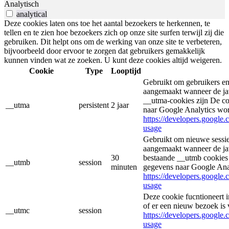
Analytisch
analytical
Deze cookies laten ons toe het aantal bezoekers te herkennen, te
tellen en te zien hoe bezoekers zich op onze site surfen terwijl zij die
gebruiken. Dit helpt ons om de werking van onze site te verbeteren,
bijvoorbeeld door ervoor te zorgen dat gebruikers gemakkelijk
kunnen vinden wat ze zoeken. U kunt deze cookies altijd weigeren.
Cookie
Type
Looptijd
Gebruikt om gebruikers en
aangemaakt wanneer de jav
__utma-cookies zijn De co
__utma
persistent
2 jaar
naar Google Analytics wo
https://developers.google.
usage
Gebruikt om nieuwe sessie
aangemaakt wanneer de jav
30
bestaande __utmb cookies 
__utmb
session
minuten
gegevens naar Google Ana
https://developers.google.
usage
Deze cookie fucntioneert
of er een nieuw bezoek is 
__utmc
session
https://developers.google.
usage