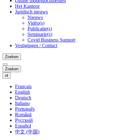
Online modeldocumenten
Het Kantoor
Juridisch nieuws
Nieuws
Vidéo(s)
Publicatie(s)
Seminarie(s)
Covid Business Support
Vestigingen / Contact
Zoeken
Zoeken
nl
Français
English
Deutsch
Italiano
Português
Română
Русский
Español
中文 (中国)