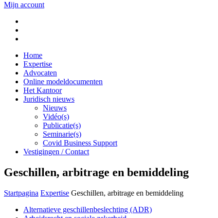
Mijn account
Home
Expertise
Advocaten
Online modeldocumenten
Het Kantoor
Juridisch nieuws
Nieuws
Vidéo(s)
Publicatie(s)
Seminarie(s)
Covid Business Support
Vestigingen / Contact
Geschillen, arbitrage en bemiddeling
Startpagina
Expertise
Geschillen, arbitrage en bemiddeling
Alternatieve geschillenbeslechting (ADR)