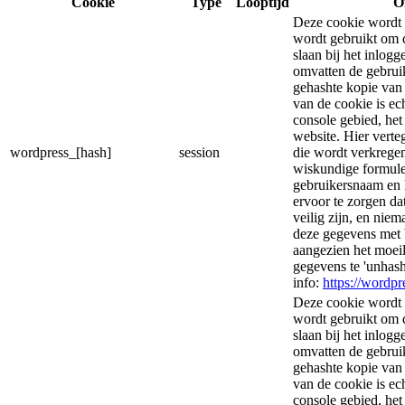
Cookie
Type
Looptijd
O
Deze cookie wordt 
wordt gebruikt om d
slaan bij het inlog
omvatten de gebrui
gehashte kopie van
van de cookie is ec
console gebied, he
website. Hier vert
wordpress_[hash]
session
die wordt verkregen
wiskundige formule
gebruikersnaam en 
ervoor te zorgen d
veilig zijn, en nie
deze gegevens met 
aangezien het moeil
gegevens te 'unhas
info:
https://wordpr
Deze cookie wordt 
wordt gebruikt om d
slaan bij het inlog
omvatten de gebrui
gehashte kopie van
van de cookie is ec
console gebied, he