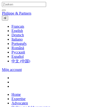
Philippe & Partners
nl
Français
English
Deutsch
Italiano
Português
Română
Русский
Español
中文 (中国)
Mijn account
Home
Expertise
Advocaten