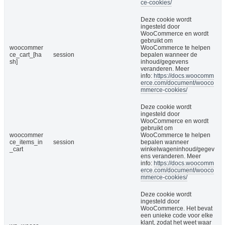
ce-cookies/
Deze cookie wordt
ingesteld door
WooCommerce en wordt
gebruikt om
woocommer
WooCommerce te helpen
ce_cart_[ha
session
bepalen wanneer de
sh]
inhoud/gegevens
veranderen. Meer
info:
https://docs.woocomm
erce.com/document/wooco
mmerce-cookies/
Deze cookie wordt
ingesteld door
WooCommerce en wordt
gebruikt om
woocommer
WooCommerce te helpen
ce_items_in
session
bepalen wanneer
_cart
winkelwageninhoud/gegev
ens veranderen. Meer
info:
https://docs.woocomm
erce.com/document/wooco
mmerce-cookies/
Deze cookie wordt
ingesteld door
WooCommerce. Het bevat
een unieke code voor elke
klant, zodat het weet waar