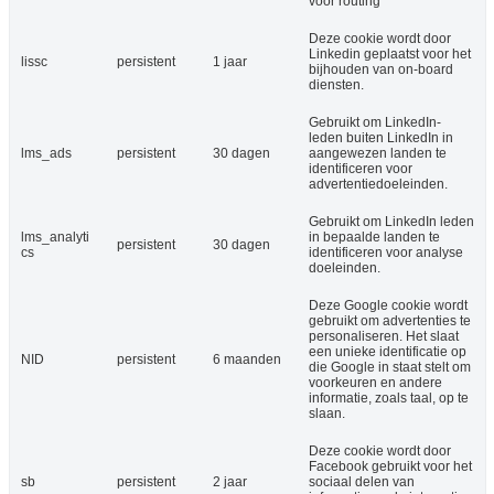
voor routing
Deze cookie wordt door
Linkedin geplaatst voor het
lissc
persistent
1 jaar
bijhouden van on-board
diensten.
Gebruikt om LinkedIn-
leden buiten LinkedIn in
lms_ads
persistent
30 dagen
aangewezen landen te
identificeren voor
advertentiedoeleinden.
Gebruikt om LinkedIn leden
lms_analyti
in bepaalde landen te
persistent
30 dagen
cs
identificeren voor analyse
doeleinden.
Deze Google cookie wordt
gebruikt om advertenties te
personaliseren. Het slaat
een unieke identificatie op
NID
persistent
6 maanden
die Google in staat stelt om
voorkeuren en andere
informatie, zoals taal, op te
slaan.
Deze cookie wordt door
Facebook gebruikt voor het
sb
persistent
2 jaar
sociaal delen van