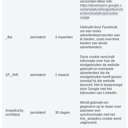
verzonden.Meer info:
https://developers.google.c
om/analytics/devguides/coll
ection/analyticsjs/cookie-
usage
Gebruikt door Facebook
om een reeks
advertentieproducten aan
_fbp
persistent
3 maanden
te bieden, zoals real-time
bieden van derde
adverteerders.
Deze cookie verschaft
informatie over hoe de
eindgebruiker de website
gebruikt en eventuele
advertenties die de
1P_JAR
persistent
1 maand
eindgebruiker heeft gezien
voordat hij die website
bezocht. Het is toegevoegd
door Google met het
bijhouden van Linkedin.
Wordt gebruikt om
gegevens op te slaan over
AnalyticsSy
wanneer een
persistent
30 dagen
ncHistory
synchronisatie met het
lms_analytics-cookie werd
uitgevoerd.