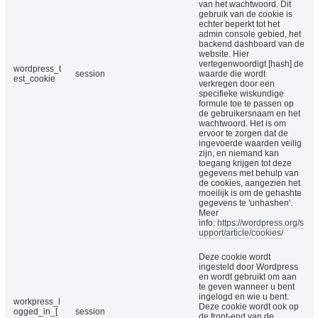
van het wachtwoord. Dit
gebruik van de cookie is
echter beperkt tot het
admin console gebied, het
backend dashboard van de
website. Hier
vertegenwoordigt [hash] de
wordpress_t
session
waarde die wordt
est_cookie
verkregen door een
specifieke wiskundige
formule toe te passen op
de gebruikersnaam en het
wachtwoord. Het is om
ervoor te zorgen dat de
ingevoerde waarden veilig
zijn, en niemand kan
toegang krijgen tot deze
gegevens met behulp van
de cookies, aangezien het
moeilijk is om de gehashte
gegevens te 'unhashen'.
Meer
info:
https://wordpress.org/s
upport/article/cookies/
Deze cookie wordt
ingesteld door Wordpress
en wordt gebruikt om aan
te geven wanneer u bent
ingelogd en wie u bent.
workpress_l
Deze cookie wordt ook op
ogged_in_[
session
de front-end van de