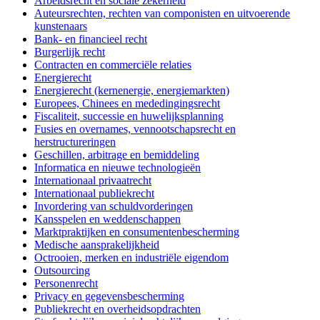
Arbeidsrecht en sociale zekerheid
Auteursrechten, rechten van componisten en uitvoerende
kunstenaars
Bank- en financieel recht
Burgerlijk recht
Contracten en commerciële relaties
Energierecht
Energierecht (kernenergie, energiemarkten)
Europees, Chinees en mededingingsrecht
Fiscaliteit, successie en huwelijksplanning
Fusies en overnames, vennootschapsrecht en
herstructureringen
Geschillen, arbitrage en bemiddeling
Informatica en nieuwe technologieën
Internationaal privaatrecht
Internationaal publiekrecht
Invordering van schuldvorderingen
Kansspelen en weddenschappen
Marktpraktijken en consumentenbescherming
Medische aansprakelijkheid
Octrooien, merken en industriële eigendom
Outsourcing
Personenrecht
Privacy en gegevensbescherming
Publiekrecht en overheidsopdrachten