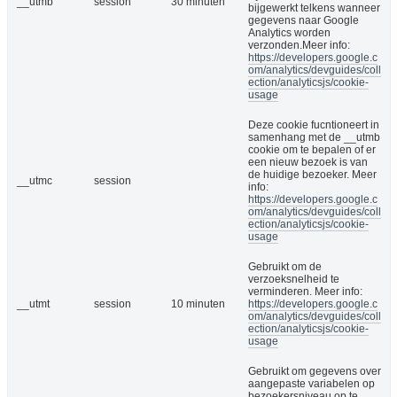
__utmb
session
30 minuten
bijgewerkt telkens wanneer
gegevens naar Google
Analytics worden
verzonden.Meer info:
https://developers.google.c
om/analytics/devguides/coll
ection/analyticsjs/cookie-
usage
Deze cookie fucntioneert in
samenhang met de __utmb
cookie om te bepalen of er
een nieuw bezoek is van
de huidige bezoeker. Meer
__utmc
session
info:
https://developers.google.c
om/analytics/devguides/coll
ection/analyticsjs/cookie-
usage
Gebruikt om de
verzoeksnelheid te
verminderen. Meer info:
__utmt
session
10 minuten
https://developers.google.c
om/analytics/devguides/coll
ection/analyticsjs/cookie-
usage
Gebruikt om gegevens over
aangepaste variabelen op
bezoekersniveau op te