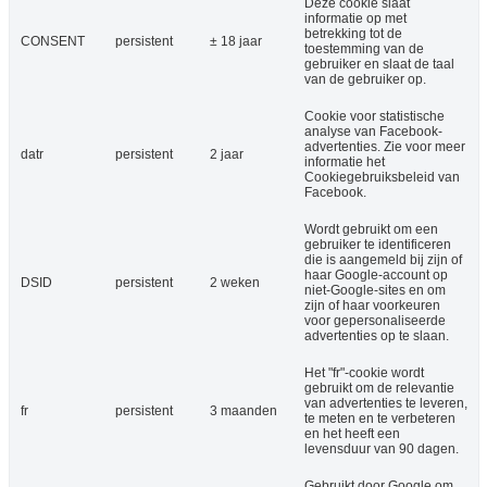
Deze cookie slaat
informatie op met
betrekking tot de
CONSENT
persistent
± 18 jaar
toestemming van de
gebruiker en slaat de taal
van de gebruiker op.
Cookie voor statistische
analyse van Facebook-
advertenties. Zie voor meer
datr
persistent
2 jaar
informatie het
Cookiegebruiksbeleid van
Facebook.
Wordt gebruikt om een
gebruiker te identificeren
die is aangemeld bij zijn of
haar Google-account op
DSID
persistent
2 weken
niet-Google-sites en om
zijn of haar voorkeuren
voor gepersonaliseerde
advertenties op te slaan.
Het "fr"-cookie wordt
gebruikt om de relevantie
van advertenties te leveren,
fr
persistent
3 maanden
te meten en te verbeteren
en het heeft een
levensduur van 90 dagen.
Gebruikt door Google om