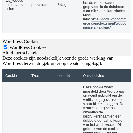
wp_wooco
het de winkelwagen
mmerce_se
persistent
2 dagen
gegevens in de database
ssion_
voor elke klant kan vinden.
Meer
info:
https://docs.woocomm
erce.com/document/wooco
mmerce-cookies/
WordPress Cookies
WordPress Cookies
Altijd ingeschakeld
Deze cookies zijn noodzakelijk voor de goede werking van
WordPress terwijl de gebruiker op de site is ingelogd.
Cookie
Type
Looptijd
Omschrijving
Deze cookie wordt
ingesteld door Wordpress
en wordt gebruikt om de
verificatiegegevens op te
slaan bij het inloggen. De
verificatiegegevens
omvatten de
gebruikersnaam en een
dubbele gehashte kopie
van het wachtwoord. Dit
gebruik van de cookie is
echter beperkt tot het