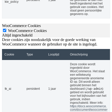
kie_policy
heeft ingestemd met het
gebruik van cookies. Het
slaat geen persoonlijke
gegevens op.
WooCommerce Cookies
WooCommerce Cookies
Altijd ingeschakeld
Deze cookies zijn noodzakelijk voor de goede werking van
WooCommerce wanneer de gebruiker op de site is ingelogd.
Cookie
Type
Looptijd
Omschrijving
Deze cookie wordt
ingesteld door
WooCommerce. Het slaat
een willekeurig
gegenereerde anonieme
ID op. Dit wordt alleen
gebruikt binnen het
tk_ai
persistent
1 jaar
dashboard (
/wp-admin
)
gebied en wordt gebruikt
voor het bijhouden van het
gebruik, indien
ingeschakeld. Meer info:
https://docs.woocommerce.
com/document/woocommer