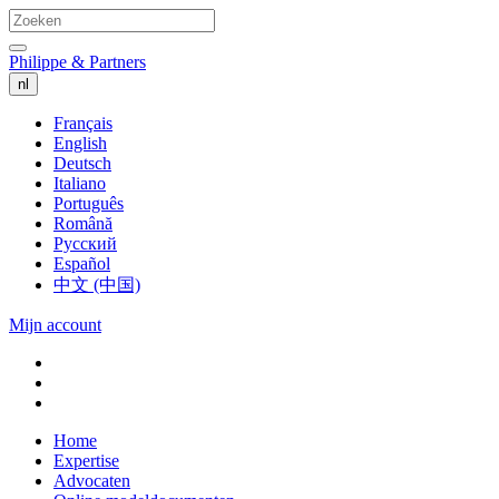
Philippe & Partners
nl
Français
English
Deutsch
Italiano
Português
Română
Русский
Español
中文 (中国)
Mijn account
Home
Expertise
Advocaten