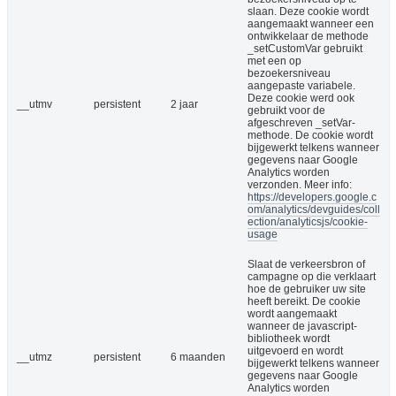
slaan. Deze cookie wordt
aangemaakt wanneer een
ontwikkelaar de methode
_setCustomVar gebruikt
met een op
bezoekersniveau
aangepaste variabele.
Deze cookie werd ook
__utmv
persistent
2 jaar
gebruikt voor de
afgeschreven _setVar-
methode. De cookie wordt
bijgewerkt telkens wanneer
gegevens naar Google
Analytics worden
verzonden. Meer info:
https://developers.google.c
om/analytics/devguides/coll
ection/analyticsjs/cookie-
usage
Slaat de verkeersbron of
campagne op die verklaart
hoe de gebruiker uw site
heeft bereikt. De cookie
wordt aangemaakt
wanneer de javascript-
bibliotheek wordt
uitgevoerd en wordt
__utmz
persistent
6 maanden
bijgewerkt telkens wanneer
gegevens naar Google
Analytics worden