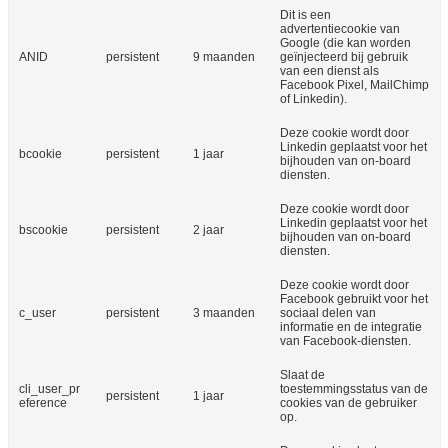
Dit is een
advertentiecookie van
Google (die kan worden
ANID
persistent
9 maanden
geïnjecteerd bij gebruik
van een dienst als
Facebook Pixel, MailChimp
of Linkedin).
Deze cookie wordt door
Linkedin geplaatst voor het
bcookie
persistent
1 jaar
bijhouden van on-board
diensten.
Deze cookie wordt door
Linkedin geplaatst voor het
bscookie
persistent
2 jaar
bijhouden van on-board
diensten.
Deze cookie wordt door
Facebook gebruikt voor het
c_user
persistent
3 maanden
sociaal delen van
informatie en de integratie
van Facebook-diensten.
Slaat de
cli_user_pr
toestemmingsstatus van de
persistent
1 jaar
eference
cookies van de gebruiker
op.