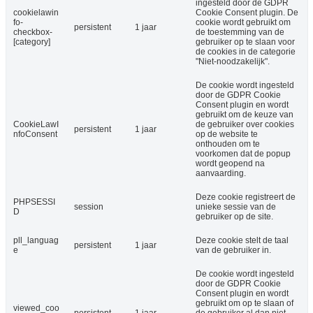
ingesteld door de GDPR
cookielawin
Cookie Consent plugin. De
fo-
cookie wordt gebruikt om
persistent
1 jaar
checkbox-
de toestemming van de
[category]
gebruiker op te slaan voor
de cookies in de categorie
"Niet-noodzakelijk".
De cookie wordt ingesteld
door de GDPR Cookie
Consent plugin en wordt
gebruikt om de keuze van
CookieLawI
de gebruiker over cookies
persistent
1 jaar
nfoConsent
op de website te
onthouden om te
voorkomen dat de popup
wordt geopend na
aanvaarding.
Deze cookie registreert de
PHPSESSI
session
unieke sessie van de
D
gebruiker op de site.
pll_languag
Deze cookie stelt de taal
persistent
1 jaar
e
van de gebruiker in.
De cookie wordt ingesteld
door de GDPR Cookie
Consent plugin en wordt
gebruikt om op te slaan of
viewed_coo
persistent
1 jaar
de gebruiker al dan niet