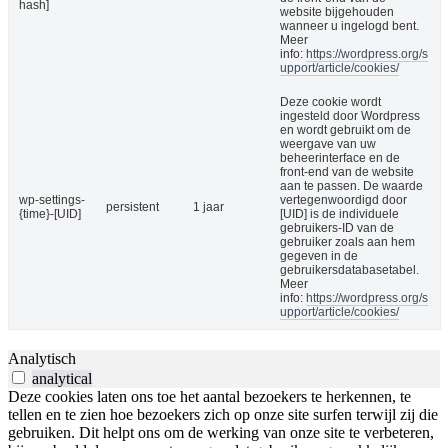
hash]
website bijgehouden
wanneer u ingelogd bent.
Meer
info:
https://wordpress.org/s
upport/article/cookies/
Deze cookie wordt
ingesteld door Wordpress
en wordt gebruikt om de
weergave van uw
beheerinterface en de
front-end van de website
aan te passen. De waarde
wp-settings-
vertegenwoordigd door
persistent
1 jaar
{time}-[UID]
[UID] is de individuele
gebruikers-ID van de
gebruiker zoals aan hem
gegeven in de
gebruikersdatabasetabel.
Meer
info:
https://wordpress.org/s
upport/article/cookies/
Analytisch
analytical
Deze cookies laten ons toe het aantal bezoekers te herkennen, te
tellen en te zien hoe bezoekers zich op onze site surfen terwijl zij die
gebruiken. Dit helpt ons om de werking van onze site te verbeteren,