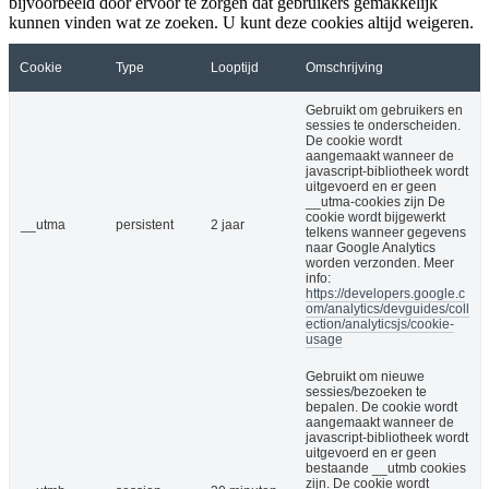
bijvoorbeeld door ervoor te zorgen dat gebruikers gemakkelijk
kunnen vinden wat ze zoeken. U kunt deze cookies altijd weigeren.
Cookie
Type
Looptijd
Omschrijving
Gebruikt om gebruikers en
sessies te onderscheiden.
De cookie wordt
aangemaakt wanneer de
javascript-bibliotheek wordt
uitgevoerd en er geen
__utma-cookies zijn De
cookie wordt bijgewerkt
__utma
persistent
2 jaar
telkens wanneer gegevens
naar Google Analytics
worden verzonden. Meer
info:
https://developers.google.c
om/analytics/devguides/coll
ection/analyticsjs/cookie-
usage
Gebruikt om nieuwe
sessies/bezoeken te
bepalen. De cookie wordt
aangemaakt wanneer de
javascript-bibliotheek wordt
uitgevoerd en er geen
bestaande __utmb cookies
zijn. De cookie wordt