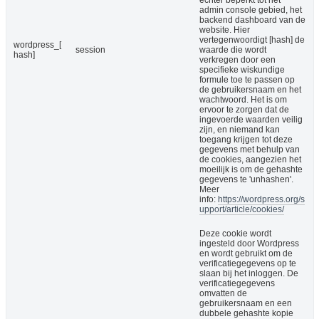
admin console gebied, het
backend dashboard van de
website. Hier
vertegenwoordigt [hash] de
wordpress_[
session
waarde die wordt
hash]
verkregen door een
specifieke wiskundige
formule toe te passen op
de gebruikersnaam en het
wachtwoord. Het is om
ervoor te zorgen dat de
ingevoerde waarden veilig
zijn, en niemand kan
toegang krijgen tot deze
gegevens met behulp van
de cookies, aangezien het
moeilijk is om de gehashte
gegevens te 'unhashen'.
Meer
info:
https://wordpress.org/s
upport/article/cookies/
Deze cookie wordt
ingesteld door Wordpress
en wordt gebruikt om de
verificatiegegevens op te
slaan bij het inloggen. De
verificatiegegevens
omvatten de
gebruikersnaam en een
dubbele gehashte kopie