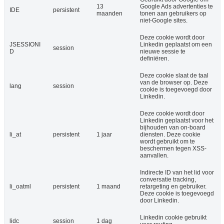
13
Google Ads advertenties te
IDE
persistent
maanden
tonen aan gebruikers op
niet-Google sites.
Deze cookie wordt door
JSESSIONI
Linkedin geplaatst om een
session
D
nieuwe sessie te
definiëren.
Deze cookie slaat de taal
van de browser op. Deze
lang
session
cookie is toegevoegd door
Linkedin.
Deze cookie wordt door
Linkedin geplaatst voor het
bijhouden van on-board
li_at
persistent
1 jaar
diensten. Deze cookie
wordt gebruikt om te
beschermen tegen XSS-
aanvallen.
Indirecte ID van het lid voor
conversatie tracking,
li_oatml
persistent
1 maand
retargeting en gebruiker.
Deze cookie is toegevoegd
door Linkedin.
Linkedin cookie gebruikt
lidc
session
1 dag