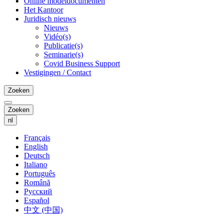
Online modeldocumenten
Het Kantoor
Juridisch nieuws
Nieuws
Vidéo(s)
Publicatie(s)
Seminarie(s)
Covid Business Support
Vestigingen / Contact
Zoeken
Zoeken
nl
Français
English
Deutsch
Italiano
Português
Română
Русский
Español
中文 (中国)